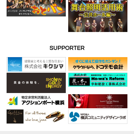
SUPPORTER