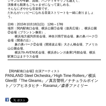
ジャンルや年齢、国籍、ハンディキャップも越えて、
演奏者も観衆もごちゃまぜになって楽しめる、
そんなにぎやかな音楽祭です。
だれもがハッピーになれる音楽ストリートを一緒に創りましょ
う。
日時：2015年10月18日(日) 12時～17時
場所：関内駅南口会場、横浜公園①会場（遊具広場）、横浜公園
②会場（ブラントン像前）、
横浜地方裁判所前会場、神奈川県庁前会場、象の鼻パーク①
会場（開港の丘）、
象の鼻パーク②会場（開港波止場）大さん橋会場、アメリカ
山公園会場、
横浜7th AVENUE会場、横浜赤レンガ倉庫1号館会場、横浜
駅東口はまテラス会場
***********************************************************************************
【関内駅南口会場】出演アーティスト
PANLAND Steel Orchestra／High Time Rollers／横浜
Glee部『The Gleams』／真言聲明／ナチュラルポイン
ト／ツアヒネタヒチ・Ravanui
／森香ファミリー