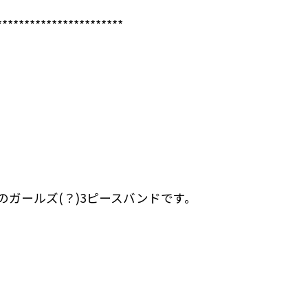
***********************
Gt)のガールズ(？)3ピースバンドです。