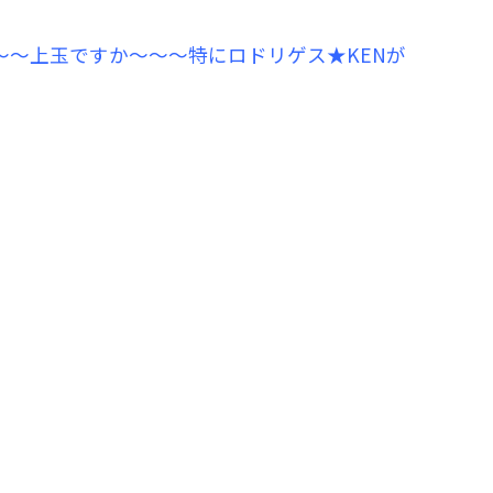
〜〜上玉ですか〜〜〜特にロドリゲス★KENが