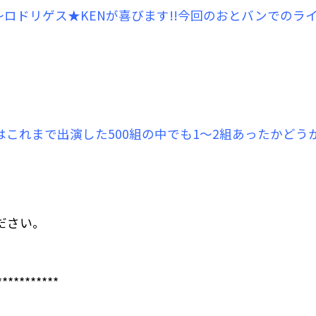
〜ロドリゲス★KENが喜びます!!今回のおとバンでのラ
演はこれまで出演した500組の中でも1〜2組あったかど
ださい。
***********