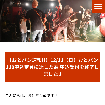
【おとバン速報!!】12/11（日）おとバン
110申込定員に達した為 申込受付を終了し
ました!!
こんにちは、おとバン蔵です!!