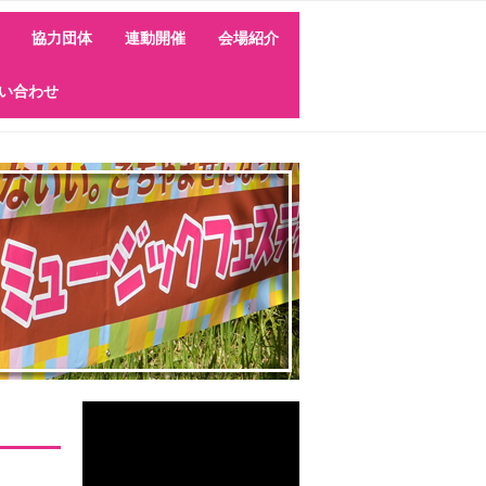
協力団体
連動開催
会場紹介
会場マップ
関内駅南口会場
横浜市庁舎1F会場
横浜公園①（水の広場）
横浜公園②（ブラントン
横浜地方裁判所前会場
神奈川県庁前会場
象の鼻パーク（開港の
大さん橋会場
アメリカ山公園会場
横浜マリンタワー会場
横浜7th AVENUE会場
い合わせ
会場
像前）会場
丘）会場