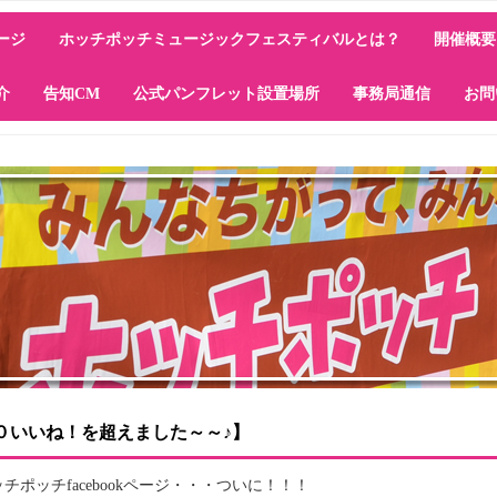
ージ
ホッチポッチミュージックフェスティバルとは？
開催概要
介
告知CM
公式パンフレット設置場所
事務局通信
お問
会場
1F会場
（水の広場）会場
（ブラントン像
判所前会場
前会場
ク（開港の丘）会
場
公園会場
タワー会場
VENUE会場
５００いいね！を超えました～～♪】
ポッチfacebookページ・・・ついに！！！