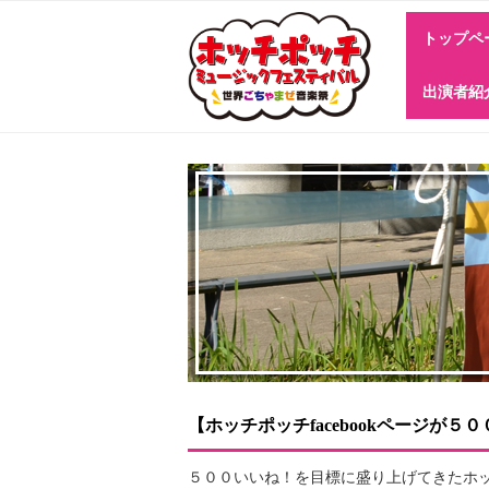
トップペ
出演者紹
出演者一覧
関内駅南口
横浜市庁舎
横浜公園①
横浜公園②
横浜地方裁
神奈川県庁
象の鼻パー
大さん橋会
アメリカ山
横浜マリン
横浜7th A
前）会場
場
【ホッチポッチfacebookページが
５００いいね！を目標に盛り上げてきたホッチ