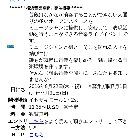
********「横浜音楽空間」開催概要********
普段はなかなか演奏することができない人通
りの多いオープンスペースを
ミュージシャンに提供し、安心して 表現活
動を行うことができる音楽ライブイベントで
す。
ミュージシャンと街と、そこを訪れる人々を
結びつけ、
誰もが気軽に音楽を楽しめる、魅力溢れる音
楽環境を作ります。
そんな〈横浜音楽空間〉に、あなたも参加し
ませんか？
2016年9月22日(木・祝) ＊募集期間7月1日
日にち
(月)〜7月31日(日)
開催場所
イセザキモール1・2st
時 間
11:35〜18:20 ※予定
料 金
観覧無料
エントリ
こちら
をよく読んで頂きエントリーして下さ
ー方法
い!!
H P
こちら